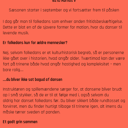
8210 Aarhus V
Sæsonen starter i september og vi fortsætter frem til påsken
I dag går man til folkedans som enhver anden fritidsbeskæftigelse.
Dette er blot en af de sjovere former for motion, hvor du danser til
levende musik.
Er folkedans kun for ældre mennesker?
Nej, selvom folkedans er et kulturhistorisk begreb, så er personerne
ikke gået over i historien, hvad angår alder. Tværtimod kan der være
fart på trinene både hvad angår hastighed og kompleksitet – men
bare rolig….
….du bliver ikke sat bagud af dansen
Instruktøren og spillemændene sørger for, at dansene bliver brudt
op i små stykker, så de er til at følge med i, også selvom du
aldrig har danset folkedans før. Du bliver sikkert både rundtosset og
forvirret, men du finder hurtigt tilbage til trinene igen, alt imens du
måske tørrer sveden af panden.
Et godt grin sammen